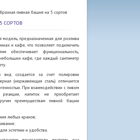
образная пивная башня на 5 сортов
 5 СОРТОВ
ая модель, предназначенная для розлива
азинах и кафе, что позволяет подключить
тим обеспечивает функциональность,
 небольших кафе, где каждый сантиметр
ету.
й вид создается за счет полировки
териал (нержавеющая сталь) отличается
ргенностью. При взаимодействии с пивом
 реакции, напиток не приобретает
другим преимуществам пивной башни
ния любых кранов;
живания;
для эстетики и удобства.
становки пеногасители, поэтому она