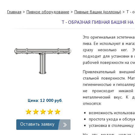
Главная
Пивное оборудование
Пивные башни (коллоны)
Т - 
Т - ОБРАЗНАЯ ПИВНАЯ БАШНЯ НА
Это оригинальная эстетичн
пива. Ее используют в маг
сразу несколько кег. Э
подходит для установки в
рабочей поверхности на сч
Привлекательный внешни
стальной поверхности. Ма
гигиеничностью и гипоалле
не происходит никакой
металлический вкус. К 
Цена: 12 000 руб.
относятся:
возможность использова
простота ухода и обслу
Оставить заявку
установка в столешницу 
На эту модель нельзя у