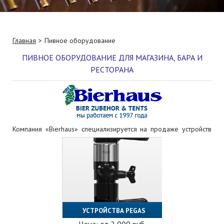
Главная
Пивное оборудование
ПИВНОЕ ОБОРУДОВАНИЕ ДЛЯ МАГАЗИНА, БАРА И
РЕСТОРАНА
Компания «Bierhaus» специализируется на продаже устройств
для розлива пива с 1997 года. На нашем сайте представлен
каталог качественного пивного оборудования для частных и
юридических лиц. Мы готовы предложить вам разные виды
устройств:
дополнительные аксессуары для розлива напитков из кег в
ресторанах, барах и кафе;
оборудование для магазина разливного пива;
УСТРОЙСТВА PEGAS
устройства под заказ для проведения мероприятий и т.д.